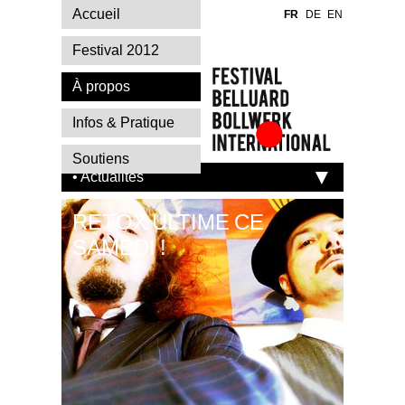
Accueil
FR
DE
EN
Festival 2012
À propos
Infos & Pratique
Festival Belluard
Soutiens
Bollwerk
• Actualités
International
RETOX ULTIME CE
SAMEDI !