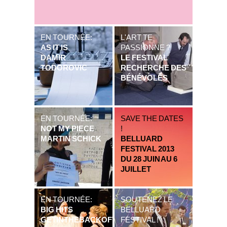
EN TOURNÉE:
L'ART TE
AS IT IS
PASSIONNE ?
DAMIR
LE FESTIVAL
TODOROVIC
RECHERCHE DES
BÉNÉVOLES
EN TOURNÉE:
SAVE THE DATES
NOT MY PIECE
!
MARTIN SCHICK
BELLUARD
FESTIVAL 2013
DU 28 JUIN AU 6
JUILLET
EN TOURNÉE:
SOUTENEZ LE
BIG HITS
BELLUARD
GETINTHEBACKOFTHEVAN
FESTIVAL !